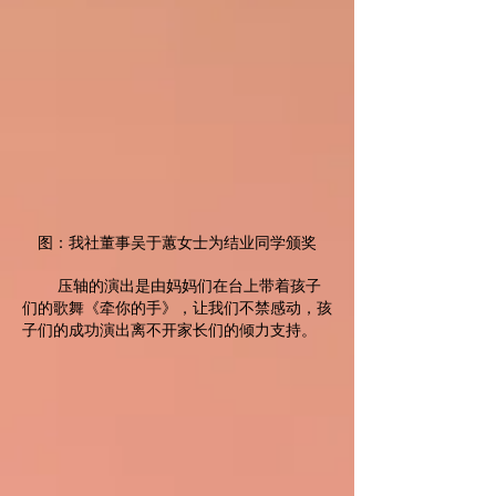
图：我社董事吴于蕙女士为结业同学颁奖
压轴的演出是由妈妈们在台上带着孩子
们的歌舞《牵你的手》，让我们不禁感动，孩
子
们的成功演出离不开家长们的倾力支持。